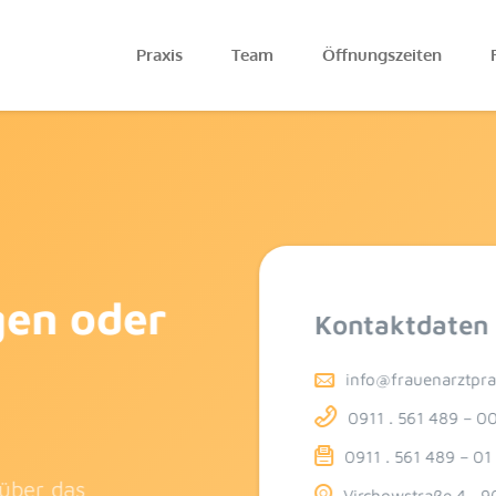
Praxis
Team
Öffnungszeiten
gen oder
Kontaktdaten
info@frauenarztpra
0911 . 561 489 – 0
0911 . 561 489 – 01
 über das
Virchowstraße 4 · 