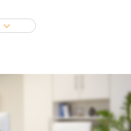
Ich stimme zu, dass meine persönlich
angegebenen Daten zur zweckgebundenen
Beantwortung meiner Anfrage erhoben und