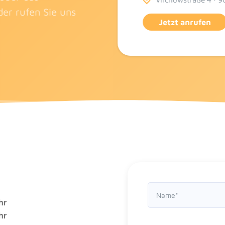
er rufen Sie uns
Jetzt anrufen
hr
hr