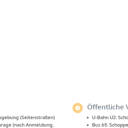
Öffentliche 

mgebung (Seitenstraßen)
U-Bahn U2: Sch
garage (nach Anmeldung,
Bus 65: Schopp