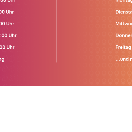
00 Uhr
Dienst
00 Uhr
Mittwo
:00 Uhr
Donner
00 Uhr
Freita
ng
…und n