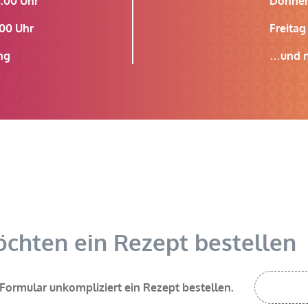
:00 Uhr
Donner
00 Uhr
Freita
ng
…und n
öchten ein Rezept bestellen
 Formular unkompliziert ein Rezept bestellen.