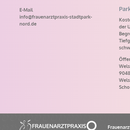
Par
E-Mail
info@frauenarztpraxis-stadtpark-
Koste
nord.de
der 
Begr
Tief
schwi
Öffe
Wels
9048
Wels
Scho
Frauenarz