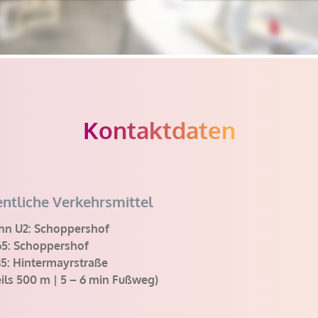
Kontaktdaten
Bitte lasse dieses Feld leer.
entliche Verkehrsmittel
hn U2: Schoppershof
65: Schoppershof
35: Hintermayrstraße
ils 500 m | 5 – 6 min Fußweg)