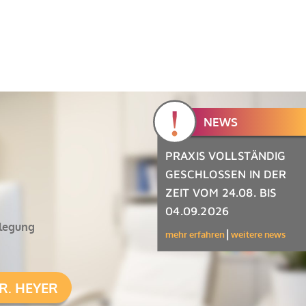
!
NEWS
PRAXIS VOLLSTÄNDIG
GESCHLOSSEN IN DER
Ich stimme zu, dass meine persönlich
ZEIT VOM 24.08. BIS
angegebenen Daten zur zweckgebundenen
04.09.2026
Beantwortung meiner Anfrage erhoben und
nlegung
gespeichert werden. Die Informationen zum
mehr erfahren
weitere news
Datenschutz habe ich gelesen und bin damit
einverstanden.*
R. HEYER