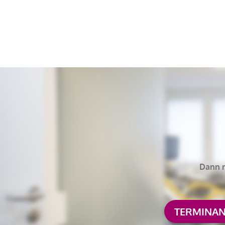
Was benötigen Sie?
Rezept*
Überweisung*
Dann n
Dr. Geßlein
Dr. Heyer
TERMINAN