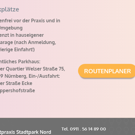
kplätze
nfrei vor der Praxis und in
Umgebung
enzt in hauseigener
garage (nach Anmeldung,
erige Einfahrt!)
ntliches Parkhaus:
er Quartier Welser Straße 75,
ROUTENPLANER
9 Nürnberg, Ein-/Ausfahrt:
er Straße Ecke
ppershofstraße
Tel. 0911 . 56 14 89 00
tpraxis Stadtpark Nord