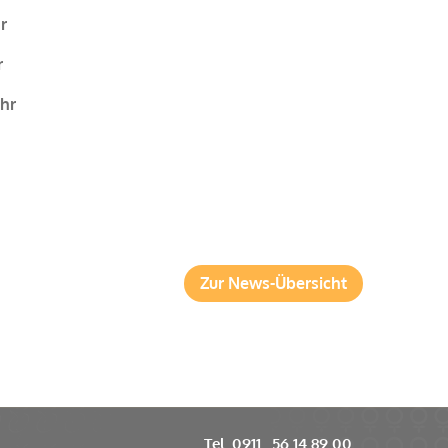
r
r
Uhr
Zur News-Übersicht
Tel. 0911 . 56 14 89 00